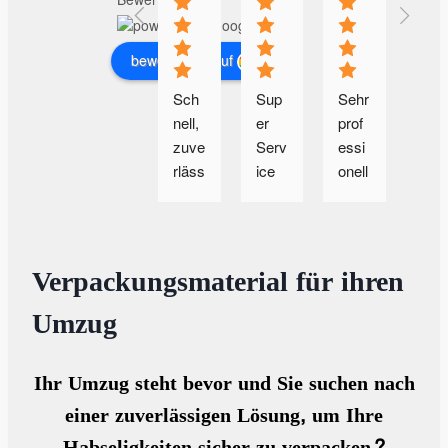
bewerte uns auf
Sch
Sup
Sehr 
So 
nell, 
er 
prof
ma
zuve
Serv
essi
ht 
rläss
ice 
onell
man
ig 
von 
e 
Arb
und 
Anfa
und 
it 
grün
ng 
ange
leic
dlich
bis 
neh
t und
Verpackungsmaterial für ihren
. Der 
End
me 
Sau
Umzug
2 
e. 
Betr
ber.
Umz
Sehr 
euun
Dan
ug 
freu
g. 
ke 
Ihr Umzug steht bevor und Sie suchen nach
scho
ndlic
Frau 
Herr
einer zuverlässigen Lösung, um Ihre
n, 
he 
Mev
Ceti
und 
und 
kic 
n.
Habseligkeiten sicher zu verpacken?