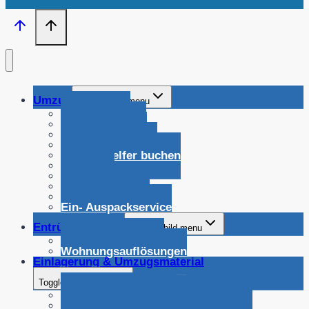
Umzug
Toggle child menu
Privatumzug
Gewerbeumzug
Seniorenumzug
Behördenumzüge
Umzugshelfer buchen
Möbeltaxi
beiladung
Möbelmontage
Küchenmontage
Ein- Auspackservice
Entrümpelungen
Toggle child menu
Büroentrümpelung
Wohnungsauflösungen
Einlagerung & Umzugsmaterial
Toggle child menu
Einlagerungen Berlin
Verpackungsmaterial kaufen Berlin