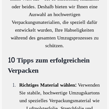
nds 
Real 
oder beides. Deshalb bieten wir Ihnen eine
gege
Umz
Auswahl an hochwertigen
n zu 
üge 
stoß
gern
Verpackungsmaterialien, die speziell dafür
en.U
e 
entwickelt wurden, Ihre Habseligkeiten
nd 
weit
während des gesamten Umzugsprozesses zu
der 
er!
Prei
schützen.
s 
war 
10 Tipps zum erfolgreichein
einfa
ch 
Verpacken
Spit
ze!
Richtiges Material wählen:
Verwenden
Sie stabile, hochwertige Umzugskartons
und spezielles Verpackungsmaterial wie
Luftpolsterfolie, Stretchfolie und