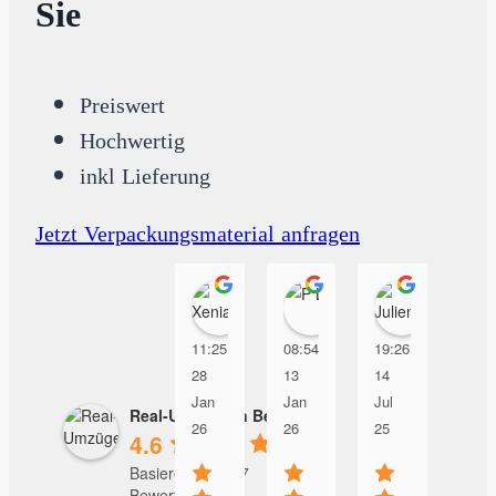
Sie
Preiswert
Hochwertig
inkl Lieferung
Jetzt Verpackungsmaterial anfragen
Xenia Perez Toy
P L
Julien
11:25
08:54
19:26
06:5
28
13
14
29
Jan
Jan
Jul
Apr
Real-Umzüge in Berlin
26
26
25
25
4.6
Basierend auf 67
Bewertungen