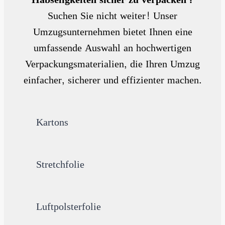
nicht
kom
im 
Suchen Sie nicht weiter! Unser
s 
pete
Büro 
Umzugsunternehmen bietet Ihnen eine
war 
nte 
war 
zu 
Mita
imm
umfassende Auswahl an hochwertigen
viel 
rbeit
er 
Verpackungsmaterialien, die Ihren Umzug
oder 
er. 
gut 
einfacher, sicherer und effizienter machen.
zu 
Alles 
errei
spon
Sac
chba
tan. 
hen 
r, 
Ungl
wurd
und 
Kartons
aubli
en 
konn
ch 
Ord
te 
zuvo
entli
unse
Stretchfolie
rko
ch 
re 
mm
Verp
Frag
ende 
ackt 
en 
und 
(bes
sehr 
Luftpolsterfolie
beda
onde
gut 
chte 
rs 
im 