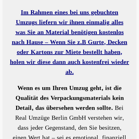
sich 
. 
chtig
um 
Auc
, und 
Im Rahmen eines bei uns gebuchten
Büro
h 
erst
Umzugs liefern wir ihnen einmalig alles
räu
beim 
aunli
was Sie an Material benötigen kostenlos
me 
vertr
ch 
mit 
agen 
schn
nach Hause – Wenn Sie z.B Gurte, Decken
hoch
der 
ell. 
oder Kartons zur Miete bestellt haben,
werti
Möb
Und 
holen wir diese dann auch kostenfrei wieder
ger 
el 
preis
(auc
wurd
lich 
ab.
h 
e 
kann 
tech
beso
man 
Wenn es um Ihren Umzug geht, ist die
nisc
nder
nicht 
Qualität des Verpackungsmaterials kein
her) 
s 
mec
Aus
dara
kern
Detail, das übersehen werden sollte.
Bei
statt
uf 
. Wir 
Real Umzüge Berlin GmbH verstehen wir,
ung.
geac
emp
dass jeder Gegenstand, den Sie besitzen,
htet 
fehle
nirge
n 
einen Wert hat – sei es emotional, finanziell